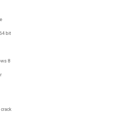
re
64 bit
dows 8
r
 crack