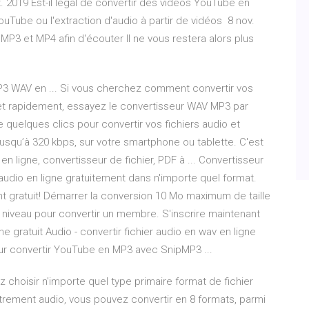
. 2019 Est-il légal de convertir des vidéos YouTube en
Tube ou l'extraction d'audio à partir de vidéos 8 nov.
3 et MP4 afin d'écouter Il ne vous restera alors plus
MP3 WAV en ... Si vous cherchez comment convertir vos
et rapidement, essayez le convertisseur WAV MP3 par
de quelques clics pour convertir vos fichiers audio et
jusqu’à 320 kbps, sur votre smartphone ou tablette. C'est
r en ligne, convertisseur de fichier, PDF à ... Convertisseur
s audio en ligne gratuitement dans n'importe quel format.
ment gratuit! Démarrer la conversion 10 Mo maximum de taille
à niveau pour convertir un membre. S'inscrire maintenant
e gratuit Audio - convertir fichier audio en wav en ligne
our convertir YouTube en MP3 avec SnipMP3 ...
z choisir n'importe quel type primaire format de fichier
strement audio, vous pouvez convertir en 8 formats, parmi