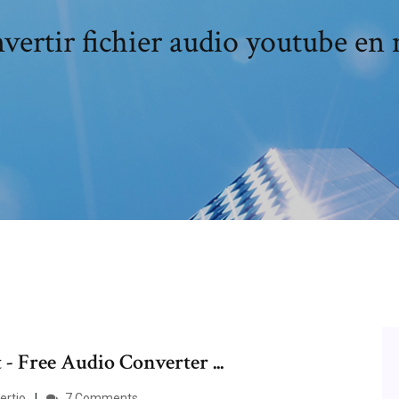
vertir fichier audio youtube en
- Free Audio Converter ...
ertio
7 Comments