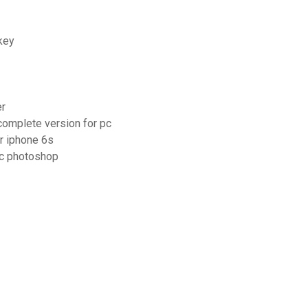
key
er
 complete version for pc
r iphone 6s
ec photoshop